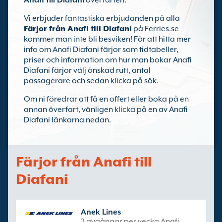
Anafi till Diafani
överfarten.
Vi erbjuder fantastiska erbjudanden på alla
Färjor från Anafi till Diafani
på Ferries.se
kommer man inte bli besviken! För att hitta mer
info om Anafi Diafani färjor som tidtabeller,
priser och information om hur man bokar Anafi
Diafani färjor välj önskad rutt, antal
passagerare och sedan klicka på sök.
Om ni föredrar att få en offert eller boka på en
annan överfart, vänligen klicka på en av Anafi
Diafani länkarna nedan.
Färjor från Anafi till
Diafani
Anek Lines
2 avgångar per vecka Anafi