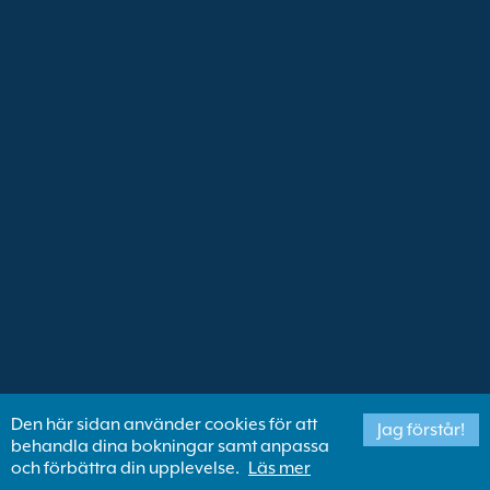
Den här sidan använder cookies för att
Jag förstår!
behandla dina bokningar samt anpassa
och förbättra din upplevelse.
Läs mer