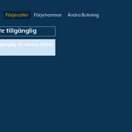
Färjerutter
Färjehamnar
Ändra Bokning
e tillgänglig
llgänglig då denna tjänst