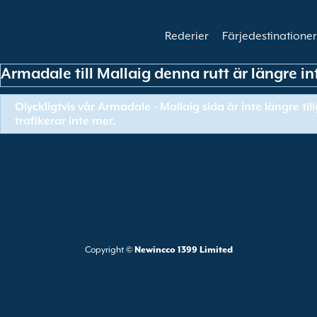
Rederier
Färjedestinationer
Armadale till Mallaig denna rutt är längre int
Olyckligtvis vår Armadale - Mallaig sida är inte längre ti
trafikerar inte mer.
Copyright ©
Newincco 1399 Limited