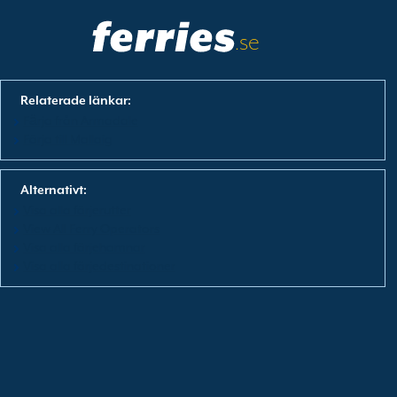
.se
Relaterade länkar:
Fӓrja från Armadale
Färja till Mallaig
Alternativt:
Visa alla färjerutter
View All Ferry Operators
Visa alla färjehamnar
Visa alla färjedestinationer