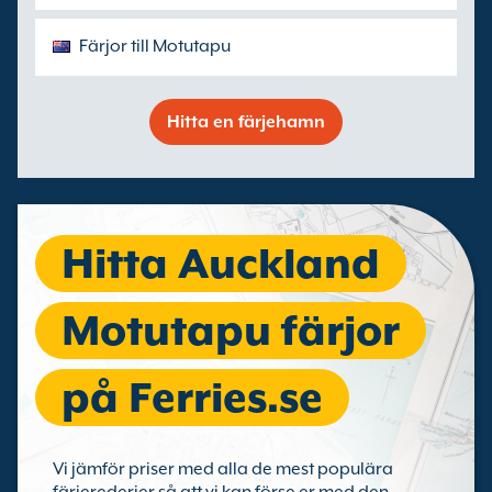
Färjor till Motutapu
Hitta en färjehamn
Hitta Auckland
Motutapu färjor
på Ferries.se
Vi jämför priser med alla de mest populära