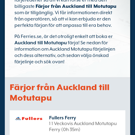
färjerederier så att vi kan förse er med den
billigaste
Färjor från Auckland till Motutapu
som är tillgänglig. Vi får informationen direkt
från operatören, så att vi kan erbjuda er den
perfekta färjan för att anpassa till era behov.
På Ferries.se, är det otroligt enkelt att boka er
Auckland till Motutapu
färja! Se nedan för
information om Auckland Motutapu färjelinjen
och dess alternativ, och sedan välja önskad
färjelinje och sök ovan!
Färjor från Auckland till
Motutapu
Fullers Ferry
1 1 Veckovis Auckland Motutapu
Ferry (0h 35m)