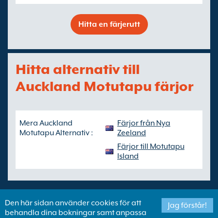
Hitta en färjerutt
Hitta alternativ till
Auckland Motutapu färjor
Mera Auckland
Färjor från Nya
Motutapu Alternativ :
Zeeland
Färjor till Motutapu
Island
Den här sidan använder cookies för att
Jag förstår!
behandla dina bokningar samt anpassa