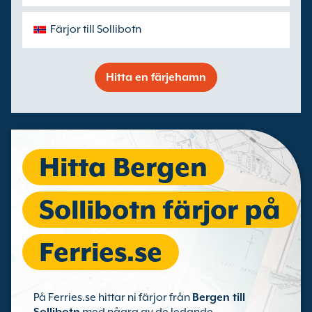
Färjor till Sollibotn
Hitta en färjehamn
Hitta Bergen
Sollibotn färjor på
Ferries.se
På Ferries.se hittar ni färjor från
Bergen till