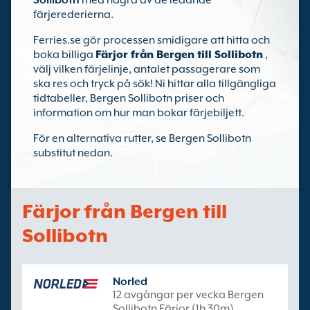
Sollibotn
med några av de ledande
färjerederierna.
Ferries.se gör processen smidigare att hitta och
boka billiga
Färjor från Bergen till Sollibotn
,
välj vilken färjelinje, antalet passagerare som
ska res och tryck på sök! Ni hittar alla tillgängliga
tidtabeller, Bergen Sollibotn priser och
information om hur man bokar färjebiljett.
För en alternativa rutter, se Bergen Sollibotn
substitut nedan.
Färjor från Bergen till
Sollibotn
Norled
12 avgångar per vecka Bergen
Sollibotn Färjor (1h 30m)