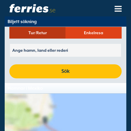
.se
Biljett sökning
Rederier
Tur/Retur
Enkelresa
Färjedestinationer
Färjerutter
Färjehamnar
Sök
Ändra Bokning
Hamnar i Mexiko