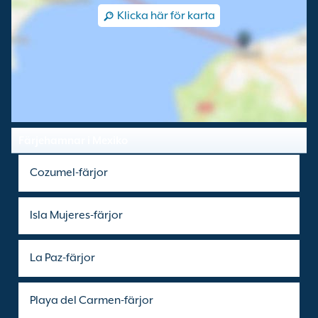
Klicka här för karta
Färjehamnar i Mexiko
Cozumel-färjor
Isla Mujeres-färjor
La Paz-färjor
Playa del Carmen-färjor