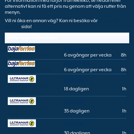
För information med färjor från Mexiko, se nedan eller
alternativt kan ni få ett pris nu genom att välja rutter från
menyn.
Vill ni åka en annan väg? Kan ni besöka vår
Färjor till
Mexiko
sida!
Hitta färjor från Mexiko
Baja Ferries
La Paz Topolobampo
6 avgångar per vecka
8h
Baja Ferries
Topolobampo La Paz
6 avgångar per vecka
8h
Ultramar
Cozumel Playa del
18 dagligen
1h
Carmen
Ultramar
Isla Mujeres Puerto
35 dagligen
1h
Juárez
Ultramar
Playa del Carmen
30 dagligen
1h