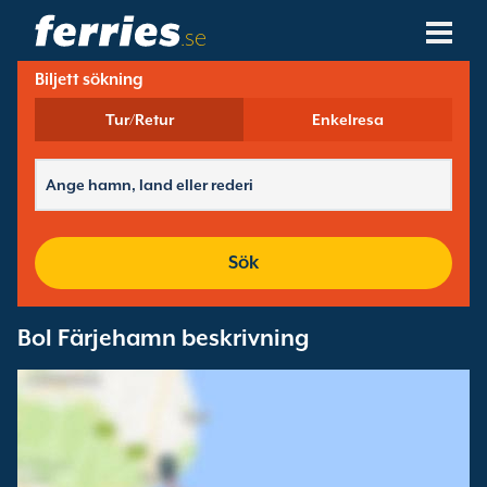
.se
Biljett sökning
Rederier
Tur/Retur
Enkelresa
Färjedestinationer
Färjerutter
Färjehamnar
Sök
Ändra Bokning
Bol Färjehamn beskrivning