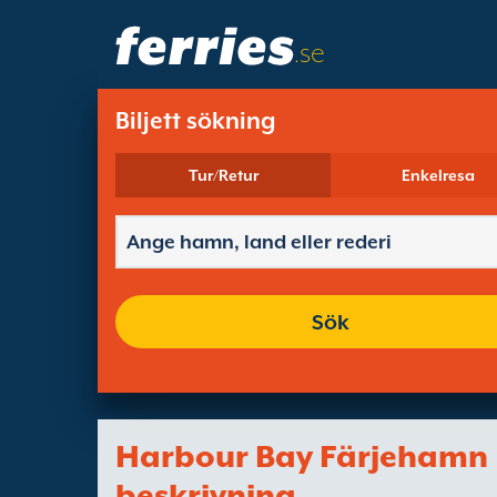
.se
Biljett sökning
Tur/Retur
Enkelresa
Sök
Harbour Bay Färjehamn
beskrivning