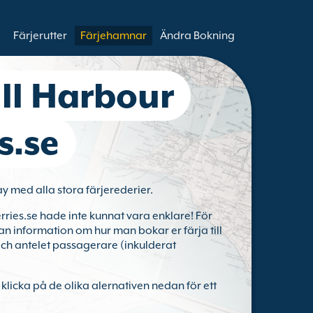
Färjerutter
Färjehamnar
Ändra Bokning
till Harbour
s.se
ay med alla stora färjerederier.
rries.se hade inte kunnat vara enklare! För
annan information om hur man bokar er färja till
 och antelet passagerare (inkulderat
i klicka på de olika alernativen nedan för ett