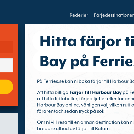
Rederier
Färjedestinationer
Hitta färjor 
Bay på Ferrie
På Ferries.se kan ni boka färjor till Harbour B
Att hitta billiga
Färjor till Harbour Bay
på Fe
att hitta tidtabeller, färjebiljetter eller för 
Harbour Bay online, vänligen välj vilken rutt
föraren)och sedan tryck på sök!
Om ni vill resa till en annan destination kan n
bredare utbud av färjor till Batam.