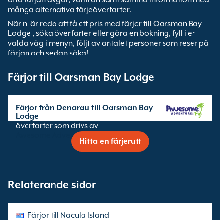
ofta färjan avgår, varifrån samt samma information med
många alternativa färjeöverfarter.
När ni är redo att få ett pris med färjor till Oarsman Bay
Lodge , söka överfarter eller göra en bokning, fyll i er
valda väg i menyn, följt av antalet personer som reser på
färjan och sedan söka!
Färjor till Oarsman Bay Lodge
Färjor från Denarau till Oarsman Bay
Lodge
överfarter som drivs av
Awesome Adventures Fiji
Hitta en färjerutt
Relaterande sidor
Färjor till Nacula Island