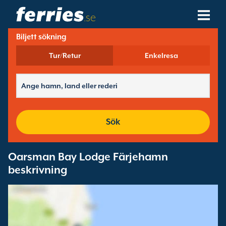
.se
Biljett sökning
Rederier
Tur/Retur
Enkelresa
Färjedestinationer
Färjerutter
Färjehamnar
Sök
Ändra Bokning
Oarsman Bay Lodge Färjehamn
beskrivning