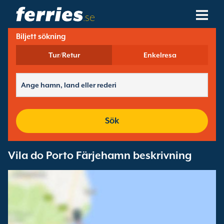
.se
Biljett sökning
Rederier
Tur/Retur
Enkelresa
Färjedestinationer
Färjerutter
Färjehamnar
Sök
Ändra Bokning
Vila do Porto Färjehamn beskrivning