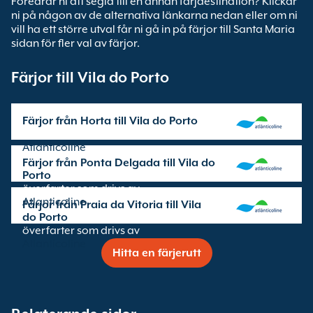
Föredrar ni att segla till en annan färjdestination? Klickar
ni på någon av de alternativa länkarna nedan eller om ni
vill ha ett större utval får ni gå in på färjor till Santa Maria
sidan för fler val av färjor.
Färjor till Vila do Porto
Färjor från Horta till Vila do Porto
överfarter som drivs av
Atlanticoline
Färjor från Ponta Delgada till Vila do
Porto
överfarter som drivs av
Atlanticoline
Färjor från Praia da Vitoria till Vila
do Porto
överfarter som drivs av
Atlanticoline
Hitta en färjerutt