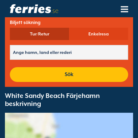
.se
Biljett sökning
Rederier
Tur/Retur
Enkelresa
Färjedestinationer
Färjerutter
Färjehamnar
Sök
Ändra Bokning
White Sandy Beach Färjehamn
beskrivning