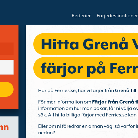
Rederier
Färjedestinationer
Hitta Grenå 
färjor på Ferr
Här på Ferries.se, har vi färjor från
Grenå till
För mer information om
Färjor från Grenå t
information om hur man bokar, får ni välja ö
sök. Att hitta billiga färjor med Ferries.se kan 
mn
Eller om ni föredrar en annan väg, så varför 
nedan?