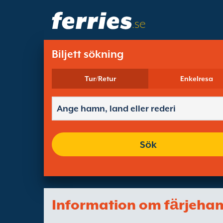
.se
Biljett sökning
Tur/Retur
Enkelresa
Sök
Information om fӓrjeha