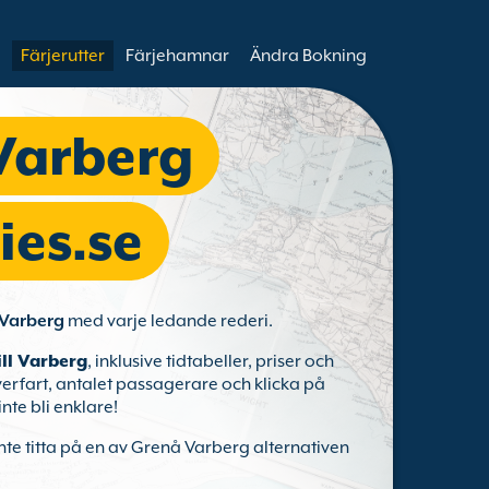
Färjerutter
Färjehamnar
Ändra Bokning
Varberg
ies.se
 Varberg
med varje ledande rederi.
ill Varberg
, inklusive tidtabeller, priser och
verfart, antalet passagerare och klicka på
inte bli enklare!
inte titta på en av Grenå Varberg alternativen