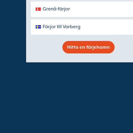
Grenå-färjor
Färjor till Varberg
Hitta en färjehamn