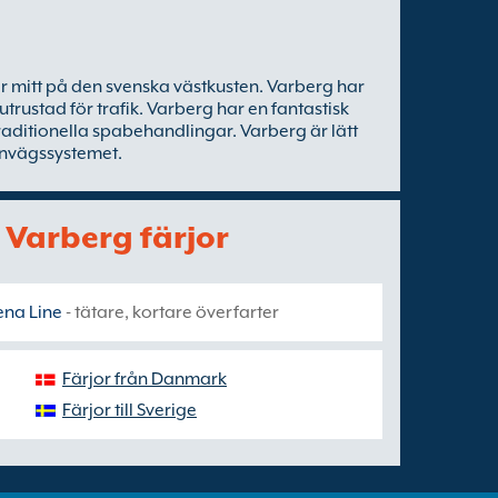
ger mitt på den svenska västkusten. Varberg har
 utrustad för trafik. Varberg har en fantastisk
traditionella spabehandlingar. Varberg är lätt
rnvägssystemet.
å Varberg färjor
ena Line
- tätare, kortare överfarter
Färjor från Danmark
Färjor till Sverige