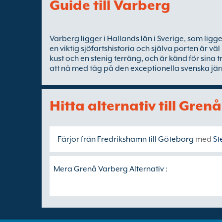
Guide till Varberg
Varberg ligger i Hallands län i Sverige, som lig
en viktig sjöfartshistoria och själva porten är väl
kust och en stenig terräng, och är känd för sina 
att nå med tåg på den exceptionella svenska jä
Hitta alternativ till Gren
Färjor från Fredrikshamn till Göteborg
med
St
Mera Grenå Varberg Alternativ :