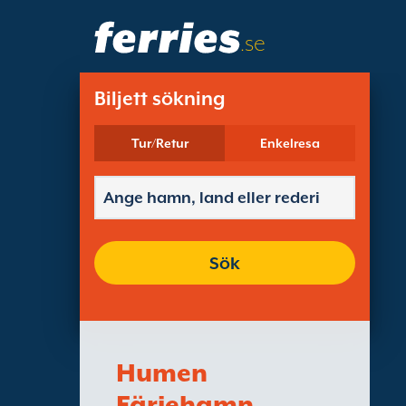
.se
Biljett sökning
Tur/Retur
Enkelresa
Sök
Humen
Färjehamn