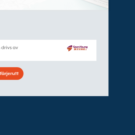
 drivs av
färjerutt