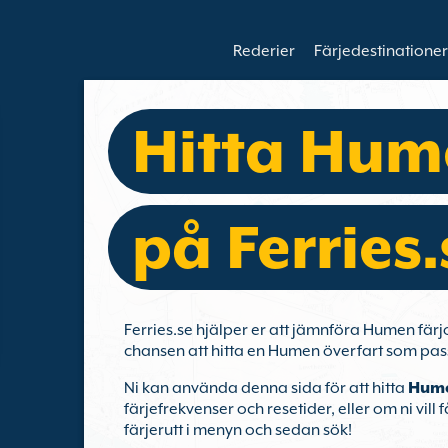
Rederier
Färjedestinationer
Hitta Hume
på Ferries.
Ferries.se hjälper er att jämnföra Humen fär
chansen att hitta en Humen överfart som pas
Ni kan använda denna sida för att hitta
Hume
färjefrekvenser och resetider, eller om ni vill f
färjerutt i menyn och sedan sök!