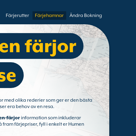
Färjerutter
Färjehamnar
Ändra Bokning
n färjor
se
jor med olika rederier som ger er den bästa
ser era behov av en resa.
n-färjor
information som inkluderar
å fram färjepriser, fyll i enkelt er Humen