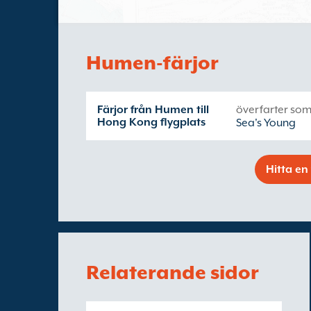
Humen-färjor
Färjor från Humen till
överfarter som
Hong Kong flygplats
Sea's Young
Hitta en 
Relaterande sidor