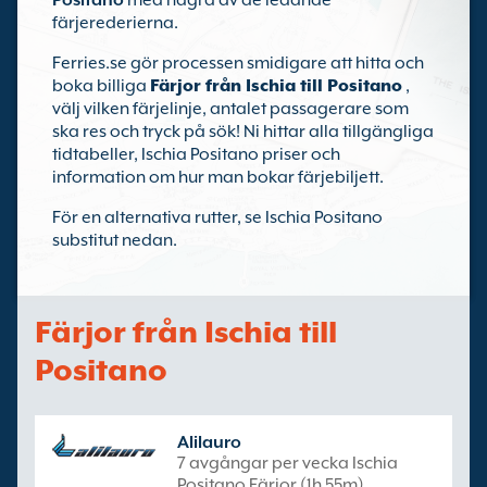
Positano
med några av de ledande
färjerederierna.
Ferries.se gör processen smidigare att hitta och
boka billiga
Färjor från Ischia till Positano
,
välj vilken färjelinje, antalet passagerare som
ska res och tryck på sök! Ni hittar alla tillgängliga
tidtabeller, Ischia Positano priser och
information om hur man bokar färjebiljett.
För en alternativa rutter, se Ischia Positano
substitut nedan.
Färjor från Ischia till
Positano
Alilauro
7 avgångar per vecka Ischia
Positano Färjor (1h 55m)