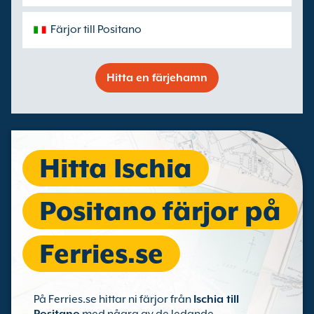
Färjor till Positano
Hitta en färjehamn
Hitta Ischia
Positano färjor på
Ferries.se
På Ferries.se hittar ni färjor från
Ischia till