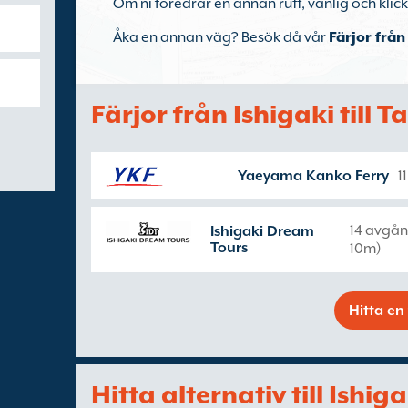
Om ni föredrar en annan rutt, vänlig och klick
Åka en annan väg? Besök då vår
Färjor från
Färjor från Ishigaki till 
Yaeyama Kanko Ferry
1
14 avgån
Ishigaki Dream
Tours
10m)
Hitta en 
Hitta alternativ till Ishi