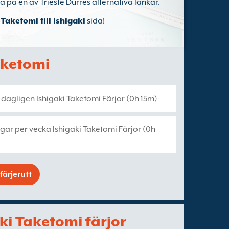
a på en av Trieste Durres alternativa länkar.
 Taketomi till Ishigaki
sida!
Taketomi
1 dagligen Ishigaki Taketomi Färjor (0h 15m)
gar per vecka Ishigaki Taketomi Färjor (0h
färjerutt
gaki Taketomi färjor