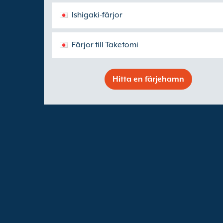
Ishigaki-färjor
Färjor till Taketomi
Hitta en färjehamn