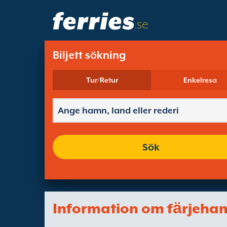
.se
Biljett sökning
Tur/Retur
Enkelresa
Sök
Information om fӓrjeha