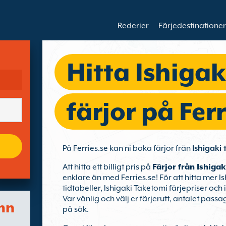
Rederier
Färjedestinationer
Hitta Ishiga
färjor på Ferr
På Ferries.se kan ni boka färjor från
Ishigaki 
Att hitta ett billigt pris på
Färjor från Ishigak
enklare än med Ferries.se! För att hitta mer 
tidtabeller, Ishigaki Taketomi färjepriser och
Var vänlig och välj er färjerutt, antalet pass
mn
på sök.