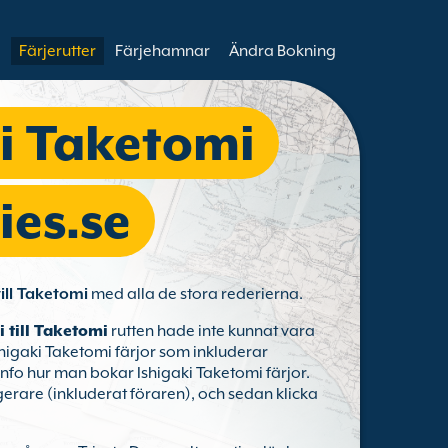
Färjerutter
Färjehamnar
Ändra Bokning
ki Taketomi
ies.se
till Taketomi
med alla de stora rederierna.
i till Taketomi
rutten hade inte kunnat vara
Ishigaki Taketomi färjor som inkluderar
 info hur man bokar Ishigaki Taketomi färjor.
agerare (inkluderat föraren), och sedan klicka