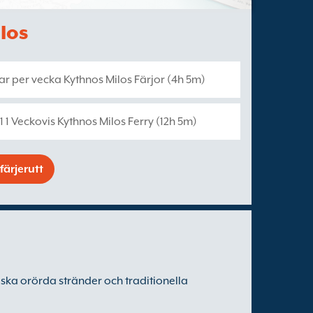
ilos
r per vecka Kythnos Milos Färjor (4h 5m)
1 1 Veckovis Kythnos Milos Ferry (12h 5m)
färjerutt
iska orörda stränder och traditionella