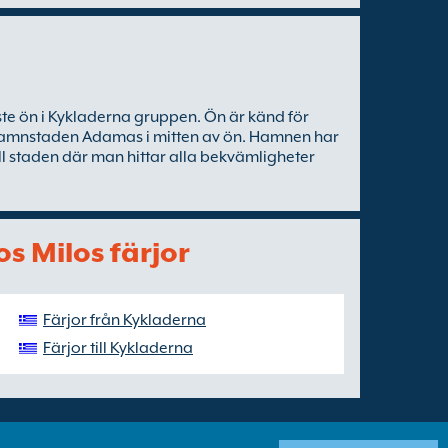
aste ön i Kykladerna gruppen. Ön är känd för
i hamnstaden Adamas i mitten av ön. Hamnen har
ill staden där man hittar alla bekvämligheter
os Milos färjor
Färjor från Kykladerna
Färjor till Kykladerna