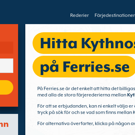
Rederier
Färjedestinationer
Hitta Kythnos
på Ferries.se
På Ferries.se är det enkelt att hitta det billiga
med alla de stora färjerederierna mellan
Kyt
För att se erbjudanden, kan ni enkelt välja 
tryck på sök för och se vad som finns mellan 
mn
För alternativa överfarter, klicka på någon a