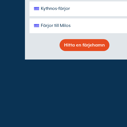
Kythnos-färjor
Färjor till Milos
Hitta en färjehamn