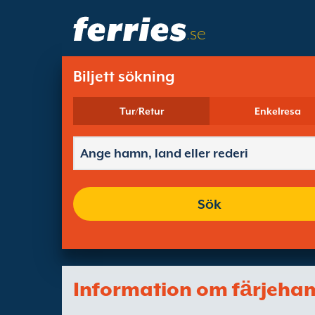
.se
Biljett sökning
Tur/Retur
Enkelresa
Sök
Information om fӓrjeha