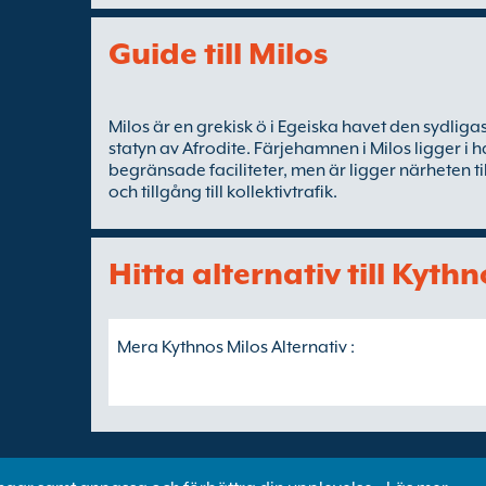
Guide till Milos
Milos är en grekisk ö i Egeiska havet den sydlig
statyn av Afrodite. Färjehamnen i Milos ligger 
begränsade faciliteter, men är ligger närheten t
och tillgång till kollektivtrafik.
Hitta alternativ till Kythn
Mera Kythnos Milos Alternativ :