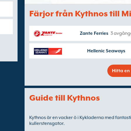
Färjor från Kythnos till M
Zante Ferries
3 avgånga
Hellenic Seaways
Hitta en 
Guide till Kythnos
Kythnos är en vacker ö i Kykladerna med fantast
kullerstensgator.