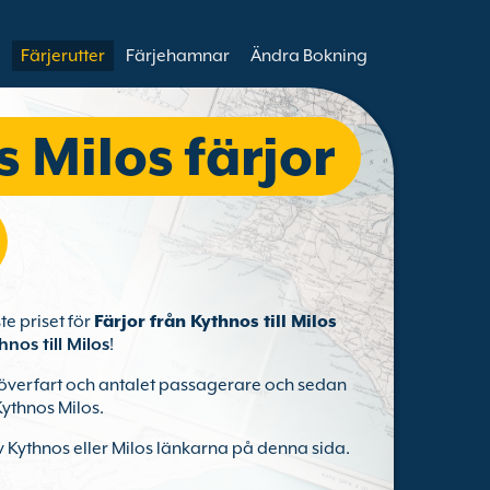
Färjerutter
Färjehamnar
Ändra Bokning
 Milos färjor
ste priset för
Färjor från Kythnos till Milos
hnos till Milos
!
er överfart och antalet passagerare och sedan
Kythnos Milos.
v Kythnos eller Milos länkarna på denna sida.