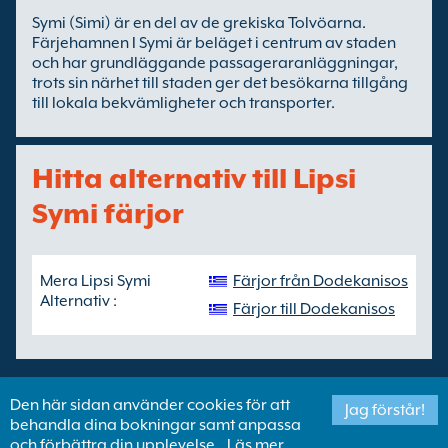
Symi (Simi) är en del av de grekiska Tolvöarna.
Färjehamnen I Symi är beläget i centrum av staden
och har grundläggande passageraranläggningar,
trots sin närhet till staden ger det besökarna tillgång
till lokala bekvämligheter och transporter.
Hitta alternativ till Lipsi
Symi färjor
Mera Lipsi Symi
Färjor från Dodekanisos
Alternativ :
Färjor till Dodekanisos
Den här sidan använder cookies för att
Jag förstår!
behandla dina bokningar samt anpassa
Copyright ©
Newincco 1399 Limited
och förbättra din upplevelse.
Läs mer