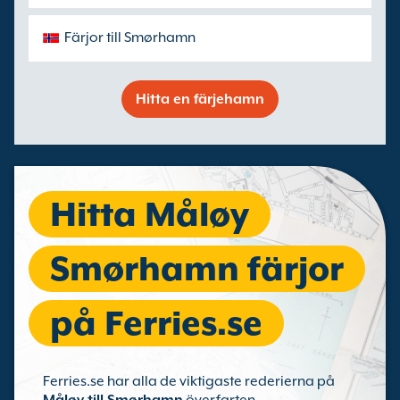
Färjor till Smørhamn
Hitta en färjehamn
Hitta Måløy
Smørhamn färjor
på Ferries.se
Ferries.se har alla de viktigaste rederierna på