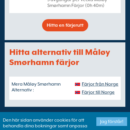
Smørhamn Färjor (0h 40m)
Hitta en färjerutt
Hitta alternativ till Måløy
Smørhamn färjor
Mera Måløy Smørhamn
Färjor från Norge
Alternativ :
Färjor till Norge
Den här sidan använder cookies för att
Jag förstår!
behandla dina bokningar samt anpassa