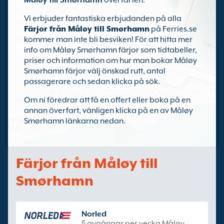
Måløy till Smørhamn
överfarten.
Vi erbjuder fantastiska erbjudanden på alla
Färjor från Måløy till Smørhamn
på Ferries.se
kommer man inte bli besviken! För att hitta mer
info om Måløy Smørhamn färjor som tidtabeller,
priser och information om hur man bokar Måløy
Smørhamn färjor välj önskad rutt, antal
passagerare och sedan klicka på sök.
Om ni föredrar att få en offert eller boka på en
annan överfart, vänligen klicka på en av Måløy
Smørhamn länkarna nedan.
Färjor från Måløy till
Smørhamn
Norled
5 avgångar per vecka Måløy