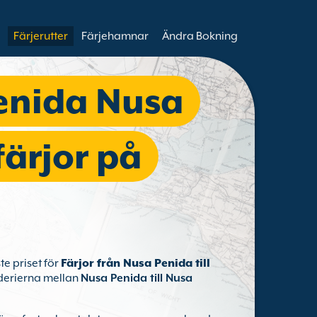
Färjerutter
Färjehamnar
Ändra Bokning
enida Nusa
ärjor på
ste priset för
Färjor från Nusa Penida till
ederierna mellan
Nusa Penida till Nusa