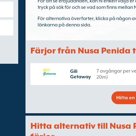
För att se erbjudanden, kan ni enkelt välja 
tryck på sök för och se vad som finns mell
För alternativa överfarter, klicka på någon
länkarna på denna sida.
Färjor från Nusa Penida 
7 avgångar per v
Gili
Getaway
20m)
Hitta en 
Hitta alternativ till Nu