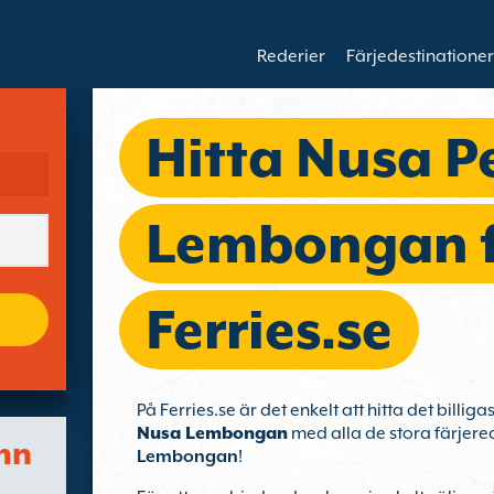
Rederier
Färjedestinationer
Hitta Nusa P
Lembongan f
Ferries.se
På Ferries.se är det enkelt att hitta det billiga
Nusa Lembongan
med alla de stora färjer
mn
Lembongan
!