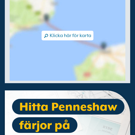
Klicka här för karta
Hitta Penneshaw
färjor på