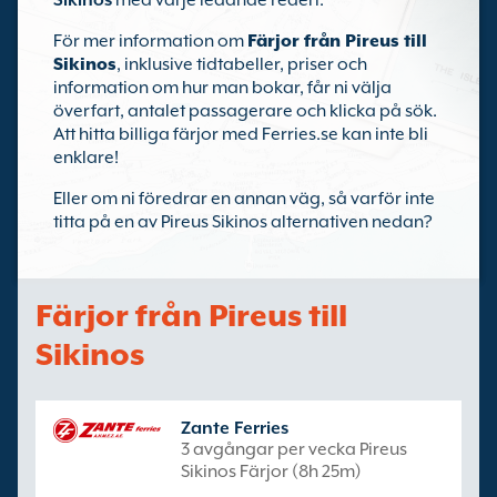
Sikinos
med varje ledande rederi.
För mer information om
Färjor från Pireus till
Sikinos
, inklusive tidtabeller, priser och
information om hur man bokar, får ni välja
överfart, antalet passagerare och klicka på sök.
Att hitta billiga färjor med Ferries.se kan inte bli
enklare!
Eller om ni föredrar en annan väg, så varför inte
titta på en av Pireus Sikinos alternativen nedan?
Färjor från Pireus till
Sikinos
Zante Ferries
3 avgångar per vecka Pireus
Sikinos Färjor (8h 25m)