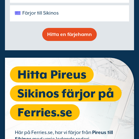
Färjor till Sikinos
Hitta en färjehamn
Hitta Pireus
Sikinos färjor på
Ferries.se
Här på Ferries.se, har vi färjor från
Pireus till