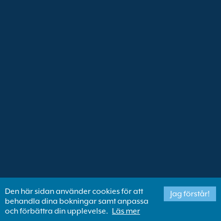
Den här sidan använder cookies för att
Jag förstår!
behandla dina bokningar samt anpassa
och förbättra din upplevelse.
Läs mer