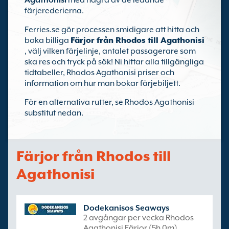
Agathonisi
med några av de ledande
färjerederierna.
Ferries.se gör processen smidigare att hitta och
boka billiga
Färjor från Rhodos till Agathonisi
, välj vilken färjelinje, antalet passagerare som
ska res och tryck på sök! Ni hittar alla tillgängliga
tidtabeller, Rhodos Agathonisi priser och
information om hur man bokar färjebiljett.
För en alternativa rutter, se Rhodos Agathonisi
substitut nedan.
Färjor från Rhodos till
Agathonisi
Dodekanisos Seaways
2 avgångar per vecka Rhodos
Agathonisi Färjor (5h 0m)