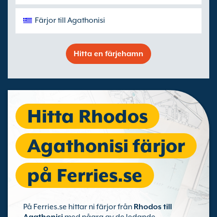
Färjor till Agathonisi
Hitta en färjehamn
Hitta Rhodos
Agathonisi färjor
på Ferries.se
På Ferries.se hittar ni färjor från
Rhodos till