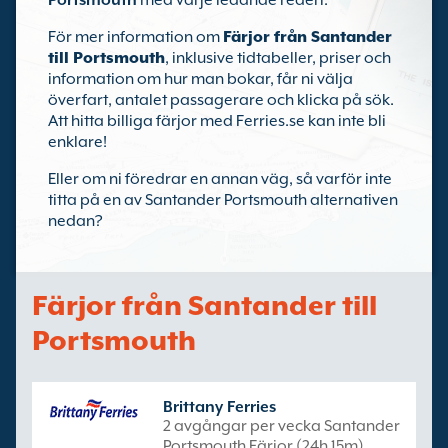
Portsmouth
med varje ledande rederi.
För mer information om
Färjor från Santander
till Portsmouth
, inklusive tidtabeller, priser och
information om hur man bokar, får ni välja
överfart, antalet passagerare och klicka på sök.
Att hitta billiga färjor med Ferries.se kan inte bli
enklare!
Eller om ni föredrar en annan väg, så varför inte
titta på en av Santander Portsmouth alternativen
nedan?
Färjor från Santander till
Portsmouth
Brittany Ferries
2 avgångar per vecka Santander
Portsmouth Färjor (24h 15m)