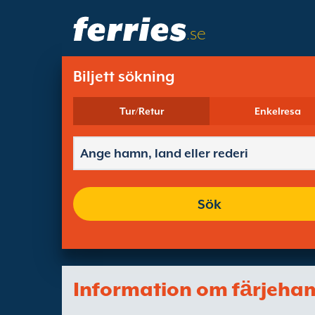
.se
Biljett sökning
Tur/Retur
Enkelresa
Sök
Information om fӓrjeha