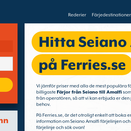
Rederier
Färjedestinationer
Hitta Seiano 
på Ferries.se
Vi jämför priser med alla de mest populära fä
billigaste
Färjor från Seiano till Amalfi
som 
från operatören, så att vi kan erbjuda er den 
behov.
På Ferries.se, är det otroligt enkelt att boka e
mn
information om Seiano Amalfi färjelinjen och
färjelinje och sök ovan!