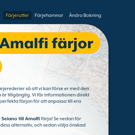
Färjerutter
Färjehamnar
Ändra Bokning
Amalfi färjor
rjerederier så att vi kan förse er med den
är tillgänglig. Vi får informationen direkt
perfekta färjan för att anpassa till era
r
Seiano till Amalfi
färja! Se nedan för
 dess alternativ, och sedan välja önskad