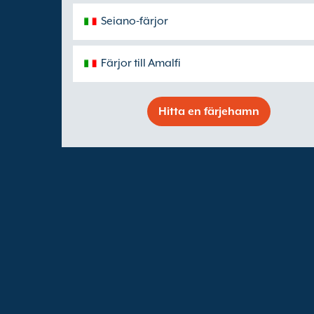
Seiano-färjor
Färjor till Amalfi
Hitta en färjehamn