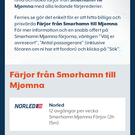
hitta och boka färjor från
Smørhamn till
Mjømna
med alla ledande färjerederier.
Ferries.se gör det enkelt för er att hitta billiga och
prisvärda
Färjor från Smørhamn till Mjømna
.
För mer information och en snabb offert på
Smørhamn Mjømna färjorna, vänligen "Välj er
avreseort", "Antal passagerare" (inklusive
föraren om ni har ett fordon) och klicka på "Sök".
Färjor från Smørhamn till
Mjømna
Norled
12 avgångar per vecka
Smørhamn Mjømna Färjor (2h
15m)