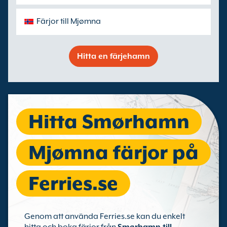
Färjor till Mjømna
Hitta en färjehamn
Hitta Smørhamn
Mjømna färjor på
Ferries.se
Genom att använda Ferries.se kan du enkelt