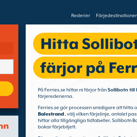
Rederier
Färjedestinationer
Hitta Sollibo
färjor på Ferr
På Ferries.se hittar ni färjor från
Sollibotn til
färjerederierna.
Ferries.se gör processen smidigare att hitta 
Balestrand
, välj vilken färjelinje, antalet p
hittar alla tillgängliga tidtabeller, Sollibot
mn
bokar färjebiljett.