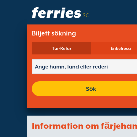
.se
Biljett sökning
Tur/Retur
Enkelresa
Sök
Information om fӓrjeha