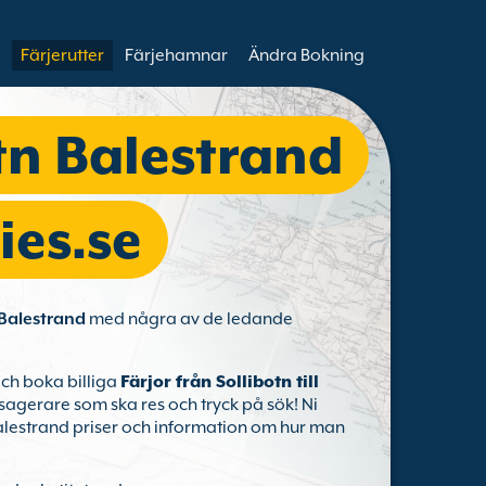
Färjerutter
Färjehamnar
Ändra Bokning
tn Balestrand
ies.se
l Balestrand
med några av de ledande
och boka billiga
Färjor från Sollibotn till
assagerare som ska res och tryck på sök! Ni
n Balestrand priser och information om hur man