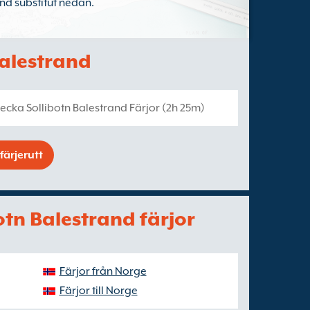
and substitut nedan.
 Balestrand
ecka Sollibotn Balestrand Färjor (2h 25m)
färjerutt
botn Balestrand färjor
Färjor från Norge
Färjor till Norge