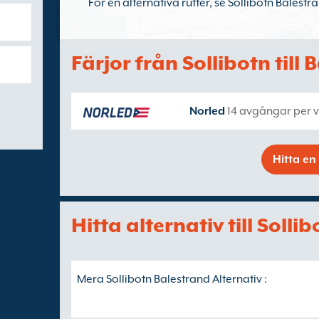
För en alternativa rutter, se Sollibotn Balestr
Färjor från Sollibotn till
Norled
14 avgångar per v
Hitta en 
Hitta alternativ till Solli
Mera Sollibotn Balestrand Alternativ :