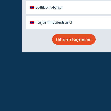
Sollibotn-färjor
Färjor till Balestrand
Hitta en färjehamn