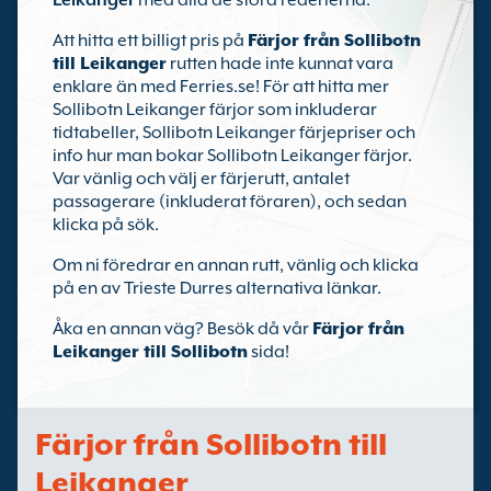
Leikanger
med alla de stora rederierna.
Att hitta ett billigt pris på
Färjor från Sollibotn
till Leikanger
rutten hade inte kunnat vara
enklare än med Ferries.se! För att hitta mer
Sollibotn Leikanger färjor som inkluderar
tidtabeller, Sollibotn Leikanger färjepriser och
info hur man bokar Sollibotn Leikanger färjor.
Var vänlig och välj er färjerutt, antalet
passagerare (inkluderat föraren), och sedan
klicka på sök.
Om ni föredrar en annan rutt, vänlig och klicka
på en av Trieste Durres alternativa länkar.
Åka en annan väg? Besök då vår
Färjor från
Leikanger till Sollibotn
sida!
Färjor från Sollibotn till
Leikanger