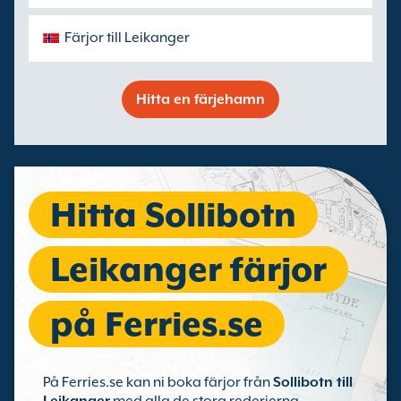
Färjor till Leikanger
Hitta en färjehamn
Hitta Sollibotn
Leikanger färjor
på Ferries.se
På Ferries.se kan ni boka färjor från
Sollibotn till