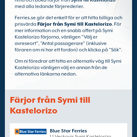
hitta och boka färjor från
Symi till Kastelorizo
med alla ledande färjerederier.
Ferries.se gör det enkelt för er att hitta billiga och
prisvärda
Färjor från Symi till Kastelorizo
. För
mer information och en snabb offert på Symi
Kastelorizo färjorna, vänligen "Välj er
avreseort", "Antal passagerare" (inklusive
föraren om ni har ett fordon) och klicka på "Sök".
Om ni föredrar att hitta en alternativ väg till Symi
Kastelorizo vänligen välj en annan från de
alternativa länkarna nedan.
Färjor från Symi till
Kastelorizo
Blue Star Ferries
1 1 Veckovis Symi Kastelorizo