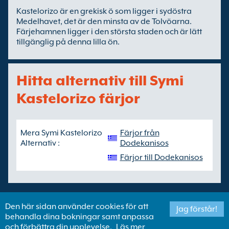
Kastelorizo ​​är en grekisk ö som ligger i sydöstra
Medelhavet, det är den minsta av de Tolvöarna.
Färjehamnen ligger i den största staden och är lätt
tillgänglig på denna lilla ön.
Hitta alternativ till Symi
Kastelorizo färjor
Mera Symi Kastelorizo
Färjor från
Alternativ :
Dodekanisos
Färjor till Dodekanisos
Den här sidan använder cookies för att
Jag förstår!
behandla dina bokningar samt anpassa
Copyright ©
Newincco 1399 Limited
och förbättra din upplevelse.
Läs mer