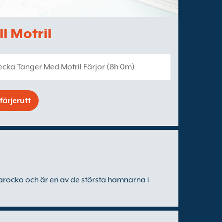
l Motril
ecka Tanger Med Motril Färjor (8h 0m)
färjerutt
arocko och är en av de största hamnarna i