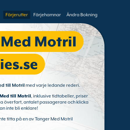
Färjerutter
Färjehamnar
Ändra Bokning
 Med Motril
ies.se
 till Motril
med varje ledande rederi.
Med till Motril
, inklusive tidtabeller, priser
ja överfart, antalet passagerare och klicka
an inte bli enklare!
nte titta på en av Tanger Med Motril