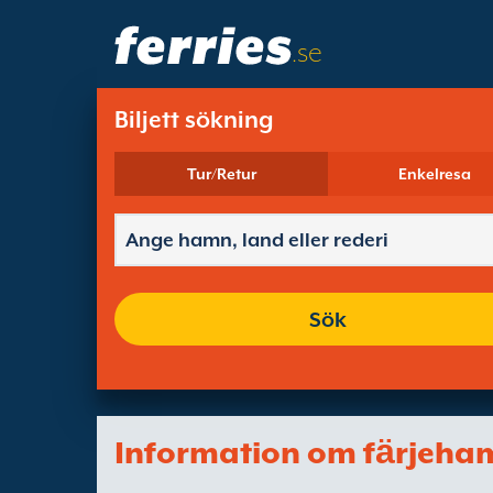
.se
Biljett sökning
Tur/Retur
Enkelresa
Sök
Information om fӓrjeha