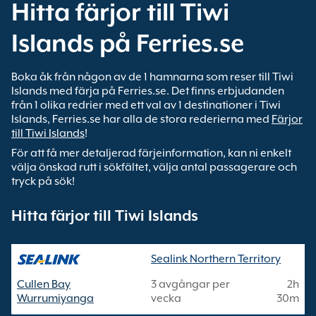
Hitta färjor till Tiwi
Islands på Ferries.se
Boka åk från någon av de 1 hamnarna som reser till Tiwi
Islands med färja på Ferries.se. Det finns erbjudanden
från 1 olika redrier med ett val av 1 destinationer i Tiwi
Islands, Ferries.se har alla de stora rederierna med
Färjor
till Tiwi Islands
!
För att få mer detaljerad färjeinformation, kan ni enkelt
välja önskad rutt i sökfältet, välja antal passagerare och
tryck på sök!
Hitta färjor till Tiwi Islands
Sealink Northern Territory
Cullen Bay
3 avgångar per
2h
Wurrumiyanga
vecka
30m