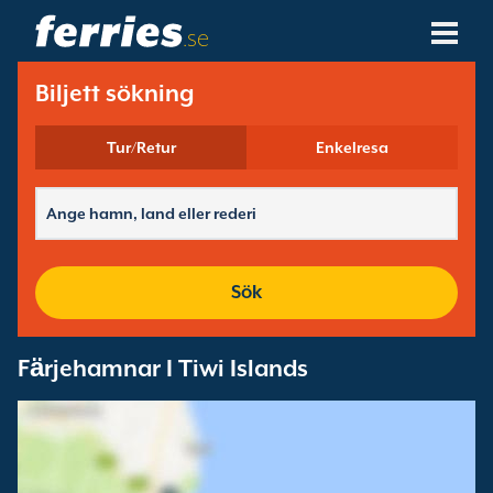
.se
Rederier
Biljett sökning
Färjedestinationer
Tur/Retur
Enkelresa
Färjerutter
Färjehamnar
Sök
Ändra Bokning
Fӓrjehamnar I Tiwi Islands