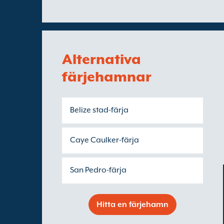
Alternativa
färjehamnar
Belize stad-färja
Caye Caulker-färja
San Pedro-färja
Hitta en färjehamn