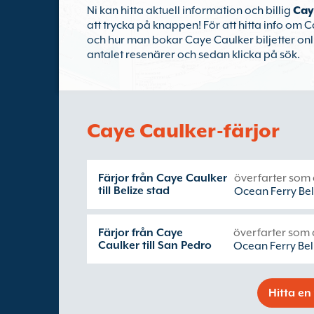
Ni kan hitta aktuell information och billig
Cay
att trycka på knappen! För att hitta info om C
och hur man bokar Caye Caulker biljetter onl
antalet resenärer och sedan klicka på sök.
Caye Caulker-färjor
Färjor från Caye Caulker
överfarter som 
till Belize stad
Ocean Ferry Bel
Färjor från Caye
överfarter som 
Caulker till San Pedro
Ocean Ferry Bel
Hitta en 