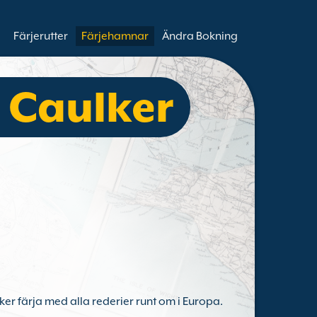
Färjerutter
Färjehamnar
Ändra Bokning
 Caulker
ker färja med alla rederier runt om i Europa.