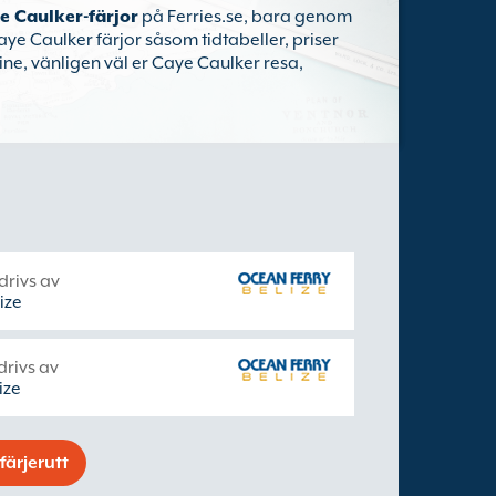
e Caulker-färjor
på Ferries.se, bara genom
aye Caulker färjor såsom tidtabeller, priser
ine, vänligen väl er Caye Caulker resa,
drivs av
ize
drivs av
ize
färjerutt