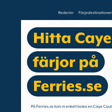
Rederier
Färjedestinationer
Hitta Caye
färjor på
Ferries.se
På Ferries.se kan ni enkelt boka en Caye Caul