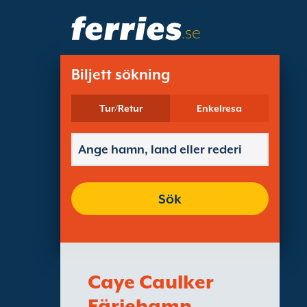
.se
Biljett sökning
Tur/Retur
Enkelresa
Sök
Caye Caulker
Färjehamn