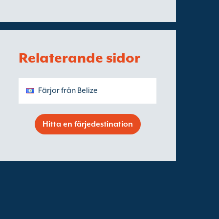
Relaterande sidor
Färjor från Belize
Hitta en färjedestination