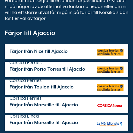
Föredrar ni att segla till en annan färjdestination? Klickar
ni på någon av de alternativa länkarna nedan eller om ni
vill ha ett större utval får ni gå in på färjor till Korsika sidan
för fler val av färjor.
Färjor till Ajaccio
Färjor från Nice till Ajaccio
överfarter som drivs av
Corsica Ferries
Färjor från Porto Torres till Ajaccio
överfarter som drivs av
Corsica Ferries
Färjor från Toulon till Ajaccio
överfarter som drivs av
Corsica Ferries
Färjor från Marseille till Ajaccio
överfarter som drivs av
Corsica Linea
Färjor från Marseille till Ajaccio
överfarter som drivs av