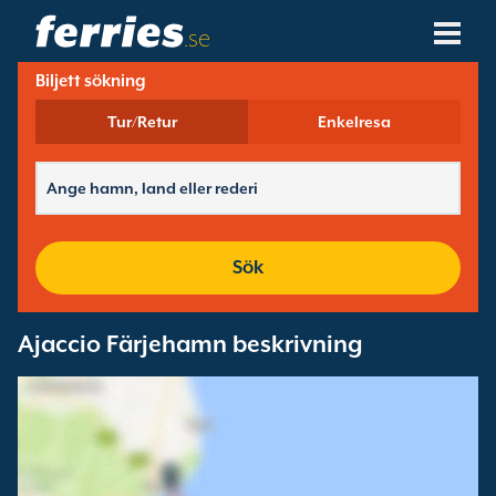
.se
Biljett sökning
Rederier
Tur/Retur
Enkelresa
Färjedestinationer
Färjerutter
Färjehamnar
Sök
Ändra Bokning
Ajaccio Färjehamn beskrivning