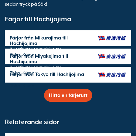
sedan tryck på Sök!
Färjor till Hachijojima
Färjor från Mikurajima till
Hachijojima
överfarter som drivs av
Tokai Kisen
Färjor från Miyakejima till
Hachijojima
överfarter som drivs av
Tokai Kisen
Färjor från Tokyo till Hachijojima
överfarter som drivs av
Tokai Kisen
Hitta en färjerutt
Relaterande sidor