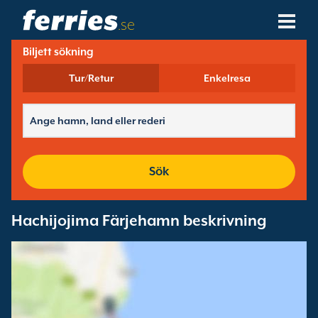
.se
Biljett sökning
Rederier
Tur/Retur
Enkelresa
Färjedestinationer
Färjerutter
Färjehamnar
Sök
Ändra Bokning
Hachijojima Färjehamn beskrivning