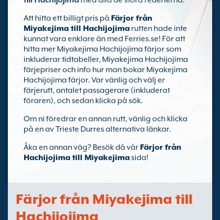
till Hachijojima
med alla de stora rederierna.
Att hitta ett billigt pris på
Färjor från
Miyakejima till Hachijojima
rutten hade inte
kunnat vara enklare än med Ferries.se! För att
hitta mer Miyakejima Hachijojima färjor som
inkluderar tidtabeller, Miyakejima Hachijojima
färjepriser och info hur man bokar Miyakejima
Hachijojima färjor. Var vänlig och välj er
färjerutt, antalet passagerare (inkluderat
föraren), och sedan klicka på sök.
Om ni föredrar en annan rutt, vänlig och klicka
på en av Trieste Durres alternativa länkar.
Åka en annan väg? Besök då vår
Färjor från
Hachijojima till Miyakejima
sida!
Färjor från Miyakejima till
Hachijojima