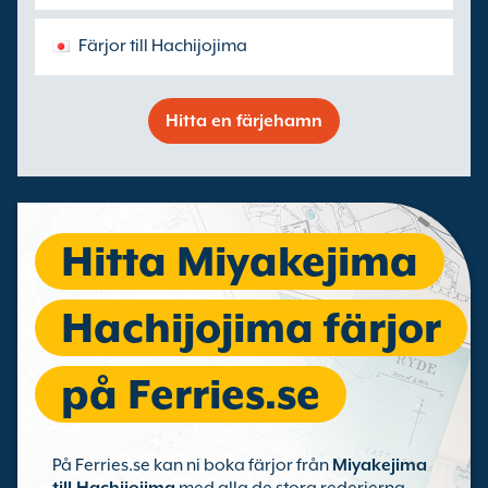
Färjor till Hachijojima
Hitta en färjehamn
Hitta Miyakejima
Hachijojima färjor
på Ferries.se
På Ferries.se kan ni boka färjor från
Miyakejima