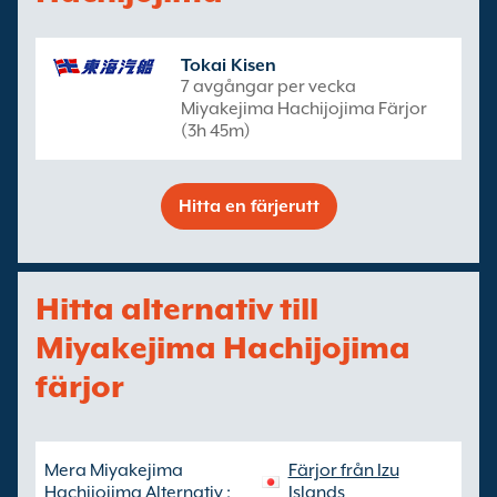
Tokai Kisen
7 avgångar per vecka
Miyakejima Hachijojima Färjor
(3h 45m)
Hitta en färjerutt
Hitta alternativ till
Miyakejima Hachijojima
färjor
Mera Miyakejima
Färjor från Izu
Hachijojima Alternativ :
Islands