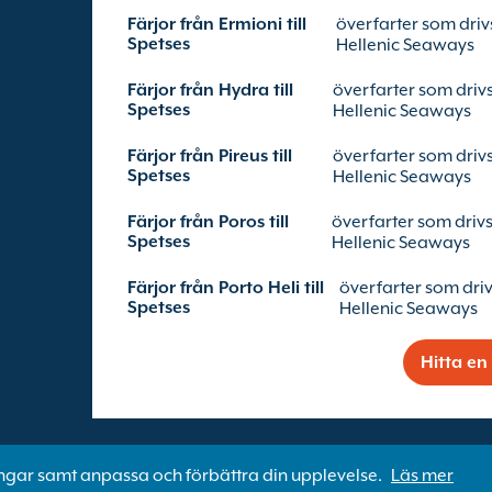
Färjor från Ermioni till
överfarter som driv
Spetses
Hellenic Seaways
Färjor från Hydra till
överfarter som driv
Spetses
Hellenic Seaways
Färjor från Pireus till
överfarter som driv
Spetses
Hellenic Seaways
Färjor från Poros till
överfarter som driv
Spetses
Hellenic Seaways
Färjor från Porto Heli till
överfarter som driv
Spetses
Hellenic Seaways
Hitta en 
ngar samt anpassa och förbättra din upplevelse.
Läs mer
Copyright ©
Newincco 1399 Limited