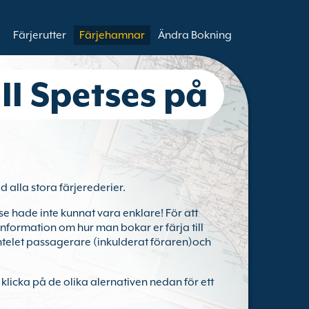
Färjerutter
Färjehamnar
Ändra Bokning
ill Spetses på
d alla stora färjerederier.
se hade inte kunnat vara enklare! För att
n information om hur man bokar er färja till
 antelet passagerare (inkulderat föraren)och
i klicka på de olika alernativen nedan för ett