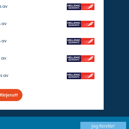
s av
s av
s av
s av
s av
färjerutt
Jag förstår!