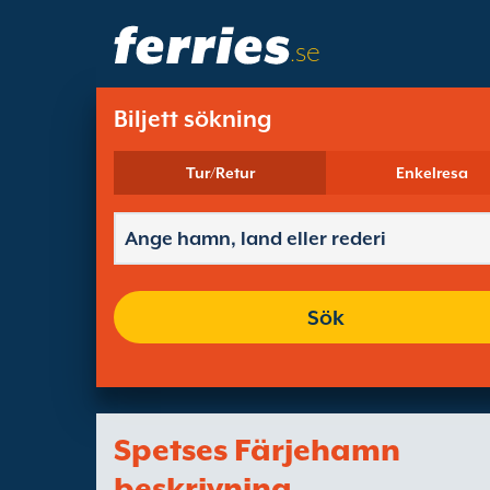
.se
Biljett sökning
Tur/Retur
Enkelresa
Sök
Spetses Färjehamn
beskrivning