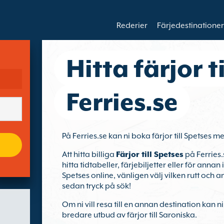
Rederier
Färjedestinationer
Hitta färjor t
Ferries.se
På Ferries.se kan ni boka färjor till Spetses me
Att hitta billiga
Färjor till Spetses
på Ferries.
hitta tidtabeller, färjebiljetter eller för anna
Spetses online, vänligen välj vilken rutt och
sedan tryck på sök!
Om ni vill resa till en annan destination kan n
bredare utbud av färjor till Saroniska.