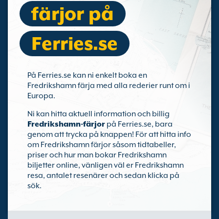
färjor på
Ferries.se
På Ferries.se kan ni enkelt boka en
Fredrikshamn färja med alla rederier runt om i
Europa.
Ni kan hitta aktuell information och billig
Fredrikshamn-färjor
på Ferries.se, bara
genom att trycka på knappen! För att hitta info
om Fredrikshamn färjor såsom tidtabeller,
priser och hur man bokar Fredrikshamn
biljetter online, vänligen väl er Fredrikshamn
resa, antalet resenärer och sedan klicka på
sök.