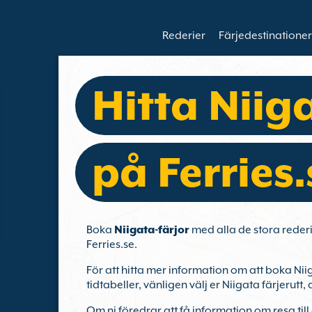
Rederier
Färjedestinationer
Hitta Niig
på Ferries.
Boka
Niigata-färjor
med alla de stora reder
Ferries.se.
För att hitta mer information om att boka Nii
tidtabeller, vänligen välj er Niigata färjerutt
Om ni föredrar att få information om resa til