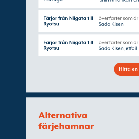
Shin Nihonkai Fer
Färjor från Niigata till
överfarter som dr
Ryotsu
Sado Kisen
Färjor från Niigata till
överfarter som dr
Ryotsu
Sado Kisen Jetfoil
Hitta en 
Alternativa
färjehamnar