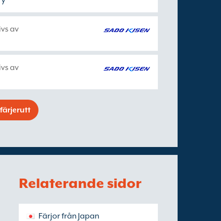
ry
ivs av
ivs av
färjerutt
Relaterande sidor
Färjor från Japan