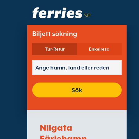
.se
Biljett sökning
Tur/Retur
Enkelresa
Sök
Niigata
Färjehamn