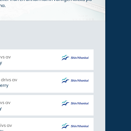
na.
ivs av
y
 drivs av
erry
vs av
y
ivs av