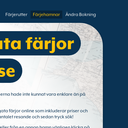
Färjerutter
Färjehamnar
Ändra Bokning
ata färjor
se
ierna hade inte kunnat vara enklare än på
gata färjor online som inkluderar priser och
, antalet resande och sedan tryck sök!
l eller från en annan hamn vänligen klicka på