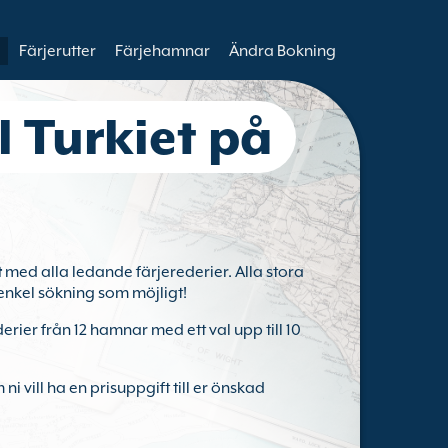
Färjerutter
Färjehamnar
Ändra Bokning
ll Turkiet på
t
med alla ledande färjerederier. Alla stora
enkel sökning som möjligt!
ederier från 12 hamnar med ett val upp till 10
ni vill ha en prisuppgift till er önskad