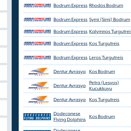
Bodrum Express
Rhodos Bodrum
Bodrum Express
Symi (Simi) Bodrum
Bodrum Express
Kalymnos Turgutrei
Bodrum Express
Kos Turgutreis
Bodrum Express
Leros Turgutreis
Dentur Avrasya
Kos Bodrum
Petra (Lesvos)
Dentur Avrasya
Kucukkuyu
Dentur Avrasya
Kos Turgutreis
Dodecanese
Kos Bodrum
Flying Dolphins
Dodecanese