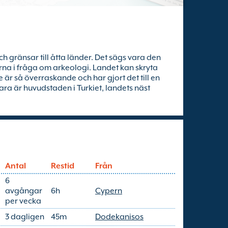
h gränsar till åtta länder. Det sägs vara den
erna i fråga om arkeologi. Landet kan skryta
är så överraskande och har gjort det till en
ra är huvudstaden i Turkiet, landets näst
Antal
Restid
Från
6
avgångar
6h
Cypern
per vecka
3 dagligen
45m
Dodekanisos