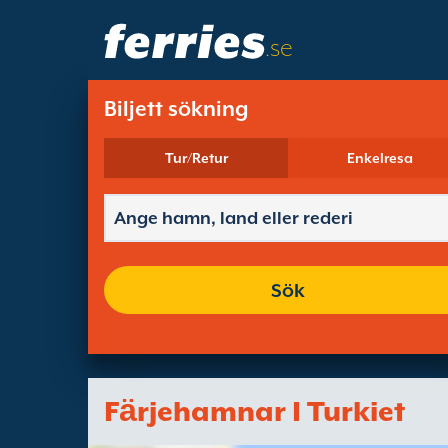
.se
Biljett sökning
Tur/Retur
Enkelresa
Sök
Fӓrjehamnar I Turkiet