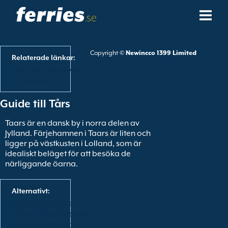
.se
Rederier
Copyright ©
Newincco 1399 Limited
Relaterade länkar:
Färjedestinationer
Fӓrja från Spodsbjerg
Färja till Tårs
Färjerutter
Guide till Tårs
Färjehamnar
Taars är en dansk by i norra delen av
Jylland. Färjehamnen i Taars är liten och
ligger på västkusten i Lolland, som är
Ändra Bokning
idealiskt beläget för att besöka de
närliggande öarna.
Alternativt:
Visa alla färjerutter
View All Ferry Operators
Visa alla färjehamnar